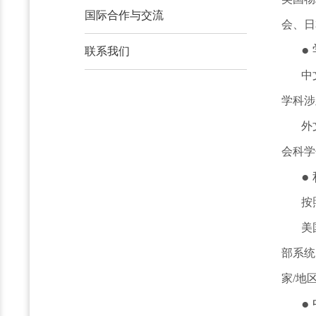
国际合作与交流
会、日
●
联系我们
中
学科涉
外
会科学
●
按
美
部系统
家/地
●