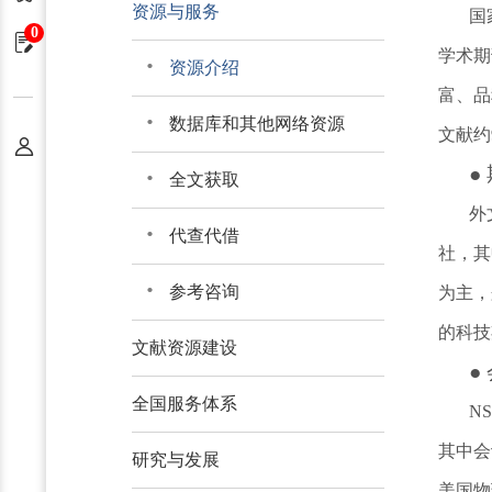
资源与服务
国
0
申请单
学术期
资源介绍
富、品
数据库和其他网络资源
文献约
个人中心
●
全文获取
外
代查代借
社，其
参考咨询
为主，
的科技
文献资源建设
●
全国服务体系
N
其中会
研究与发展
美国物