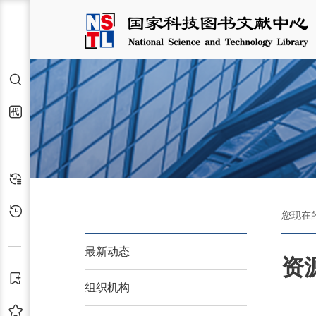
检索
代查代借
检索历史
浏览历史
您现在
最新动态
资
订阅
组织机构
收藏