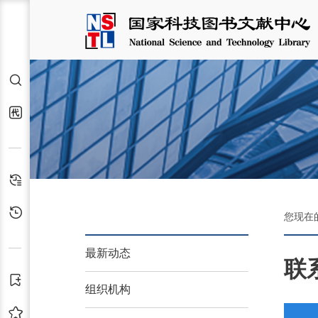
检索
代查代借
检索历史
浏览历史
您现在
最新动态
联
订阅
组织机构
收藏